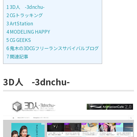
1
3D人 -3dnchu-
2
CGトラッキング
3
ArtStation
4
MODELING HAPPY
5
CG GEEKS
6
鬼木の3DCGフリーランスサバイバルブログ
7
関連記事
3D人 -3dnchu-