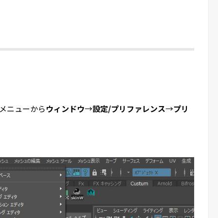
のメニューから
ウィンドウ
→
設定/プリファレンス
→
プリ