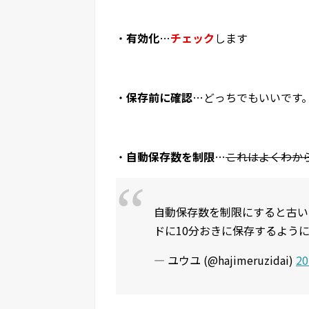
・
有効化
…
チェック
します
・
保存前に確認
…どっちでもいいです
・
自動保存数を制限
…
これはよくわか
自動保存数を制限にすると古い
ドに10分おきに保存するよう
— ユウユ (@hajimeruzidai)
2