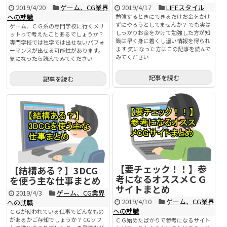
2019/4/20
ゲーム、CG業界
2019/4/17
LIFEスタイル
への就職
勉強するときにできるだけお金をかけ
ずにやろうとしてませんか？ でも実は
ゲーム、ＣＧ系の専門学校に行くメリ
しっかりお金をかけて勉強した方が知
ットって考えたことあるでしょうか？
識は早く身に着くし濃い情報を得られ
専門学校では独学では出せないパフォ
ます 気になった方はこの記事を読んで
ーマンスが出せる可能性があります。
みてください
気になったら読んでみてください
記事を読む
記事を読む
【要チェック！！】参
【結構ある？】3DCG
考になるオススメＣＧ
を使う主な仕事まとめ
サイトまとめ
2019/4/3
ゲーム、CG業界
2019/4/10
ゲーム、CG業界
への就職
への就職
ＣＧが使われている仕事でどんなもの
があるかご存知でしょうか？ CGソフ
ＣＧ始めたばかりで参考になるサイト