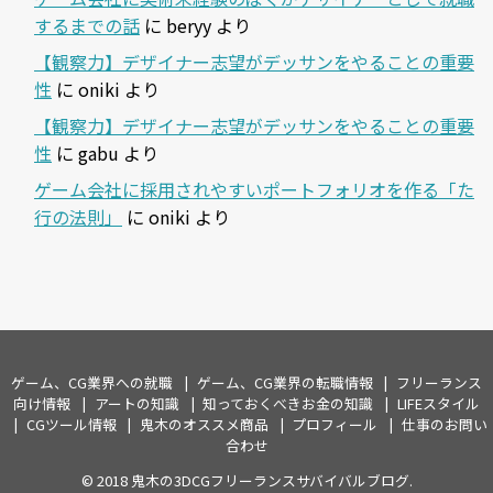
するまでの話
に
beryy
より
【観察力】デザイナー志望がデッサンをやることの重要
性
に
oniki
より
【観察力】デザイナー志望がデッサンをやることの重要
性
に
gabu
より
ゲーム会社に採用されやすいポートフォリオを作る「た
行の法則」
に
oniki
より
ゲーム、CG業界への就職
ゲーム、CG業界の転職情報
フリーランス
向け情報
アートの知識
知っておくべきお金の知識
LIFEスタイル
CGツール情報
鬼木のオススメ商品
プロフィール
仕事のお問い
合わせ
© 2018
鬼木の3DCGフリーランスサバイバルブログ
.