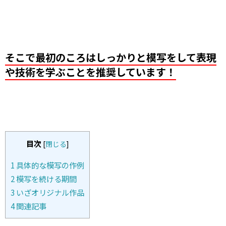
そこで最初のころはしっかりと模写をして表現
や技術を学ぶことを推奨しています！
目次
[
閉じる
]
1
具体的な模写の作例
2
模写を続ける期間
3
いざオリジナル作品
4
関連記事