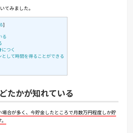
書いてみました。
る
]
いる
る
身につく
ンとして時間を得ることができる
などたかが知れている
い場合が多く、今貯金したところで月数万円程度しか貯
す。