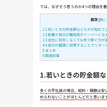
では、なぜそう思うのか4つの理由を
目次
[
閉じ
1
1.若いときの貯金額などたかが知れて
2
2.転職や独立の難易度がイージーにな
3
3.会社に依存しなくても他で稼ぐ力が
4
4.自分の健康に投資することでリター
5
まとめ
6
関連記事
1.若いときの貯金額
多くの平社員の場合、給料・報酬は安
められないことがほとんどだと思いま