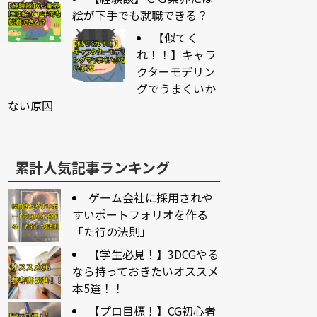
絵が下手でも就職できる？
【似てく
れ！！】キャラ
クターモデリン
グでうまくいか
ない原因
累計人気記事ランキング
ゲーム会社に採用されや
すいポートフォリオを作る
「た行の法則」
【学生必見！】3DCGやる
なら持っておきたいオススメ
本5選！！
【プロ目標！】CG初心者