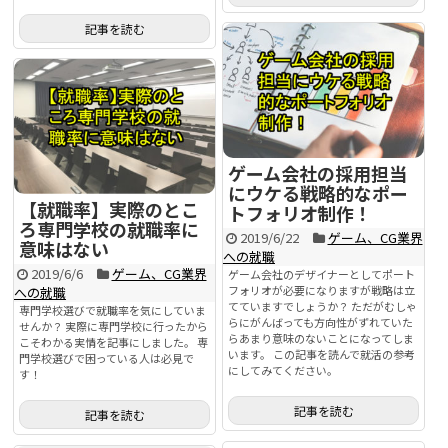
記事を読む
ゲーム会社の採用担当
にウケる戦略的なポー
【就職率】実際のとこ
トフォリオ制作！
ろ専門学校の就職率に
2019/6/22
ゲーム、CG業界
意味はない
への就職
2019/6/6
ゲーム、CG業界
ゲーム会社のデザイナーとしてポート
フォリオが必要になりますが戦略は立
への就職
てていますでしょうか？ ただがむしゃ
専門学校選びで就職率を気にしていま
らにがんばっても方向性がずれていた
せんか？ 実際に専門学校に行ったから
らあまり意味のないことになってしま
こそわかる実情を記事にしました。 専
います。 この記事を読んで就活の参考
門学校選びで困っている人は必見で
にしてみてください。
す！
記事を読む
記事を読む