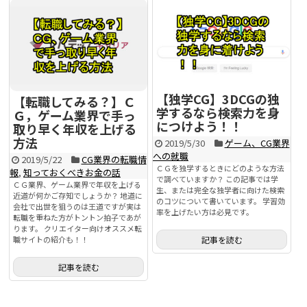
【独学CG】3DCGの独
【転職してみる？】Ｃ
学するなら検索力を身
Ｇ，ゲーム業界で手っ
につけよう！！
取り早く年収を上げる
方法
2019/5/30
ゲーム、CG業界
への就職
2019/5/22
CG業界の転職情
ＣＧを独学するときにどのような方法
報
,
知っておくべきお金の話
で調べていますか？ この記事では学
ＣＧ業界、ゲーム業界で年収を上げる
生、または完全な独学者に向けた検索
近道が何かご存知でしょうか？ 地道に
のコツについて書いています。 学習効
会社で出世を狙うのは王道ですが実は
率を上げたい方は必見です。
転職を重ねた方がトントン拍子であが
ります。 クリエイター向けオススメ転
職サイトの紹介も！！
記事を読む
記事を読む