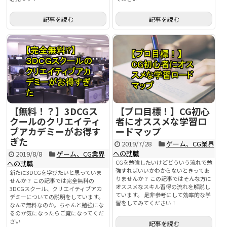
記事を読む
記事を読む
【無料！？】3DCGス
【プロ目標！】CG初心
クールのクリエイティ
者にオススメな学習ロ
ブアカデミーがお得す
ードマップ
ぎた
2019/7/28
ゲーム、CG業界
への就職
2019/8/8
ゲーム、CG業界
CGを勉強したいけどどういう流れで勉
への就職
強すればいいかわからないときってあ
新たに3DCGを学びたいと思っていま
りませんか？ この記事ではそんな方に
せんか？ この記事では完全無料の
オススメなスキル習得の流れを解説し
3DCGスクール、クリエイティブアカ
ています。 是非参考にして効率的な学
デミーについての説明をしています。
習をしてみてください！
なんで無料なのか。ちゃんと勉強にな
るのか気になったらご覧になってくだ
さい
記事を読む