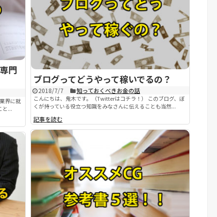
専門
ブログってどうやって稼いでるの？
2018/7/7
知っておくべきお金の話
こんにちは、鬼木です。（Twitterはコチラ！） このブログ、ぼ
ム業界に就
くが持っている役立つ知識をみなさんに伝えることも当然...
...
記事を読む