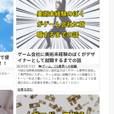
ゲーム会社に美術未経験のぼくがデザ
で使
イナーとして就職するまでの話
！！
2018/7/22
ゲーム、CG業界への就職
今回は当時美術経験のない高校生のぼくがゲーム業界を目指し
うのも一
て専門学校に入学し、ゲーム会社に就職が決まった経緯などス
トーリー形式で書いていこうと思います。 ぼくと同じような境
遇の方はこの記事を参考に行動してみてください
記事を読む