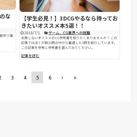
のな
【学生必見！】3DCGやるなら持ってお
きたいオススメ本5選！！
2018/7/1
ゲーム、CG業界への就職
は新卒で業
失敗しないオススメのCG参考書を知りたくありませんか？ この
記事ではぼくが数10冊の中から厳選した5冊を紹介しています。
この記事を参考に参考書を選んでみてください。
記事を読む
2
3
4
5
6