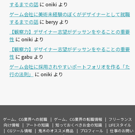
するまでの話
に
oniki
より
ゲーム会社に美術未経験のぼくがデザイナーとして就職
するまでの話
に
beryy
より
【観察力】デザイナー志望がデッサンをやることの重要
性
に
oniki
より
【観察力】デザイナー志望がデッサンをやることの重要
性
に
gabu
より
ゲーム会社に採用されやすいポートフォリオを作る「た
行の法則」
に
oniki
より
ゲーム、CG業界への就職
ゲーム、CG業界の転職情報
フリーランス
向け情報
アートの知識
知っておくべきお金の知識
LIFEスタイル
CGツール情報
鬼木のオススメ商品
プロフィール
仕事のお問い